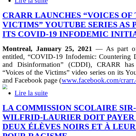
Lire la suite
CRARR LAUNCHES “VOICES OF
VICTIMS” YOUTUBE SERIES AS 
ITS COVID-19 INFODEMIC INITI
Montreal, January 25, 2021
— As part of 
entitled, “COVID-19 Infodemic: Countering D
and Disinformation” (CDDI), CRARR has 
“Voices of the Victims” video series on its Y
and Facebook page (
www.facebook.com/crarr.
Lire la suite
LA COMMISSION SCOLAIRE SIR-
WILFRID-LAURIER DOIT PAYER 3
DEUX ÉLÈVES NOIRS ET À LEU