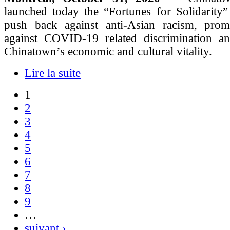
launched today the “Fortunes for Solidarity”
push back against anti-Asian racism, promo
against COVID-19 related discrimination a
Chinatown’s economic and cultural vitality.
Lire la suite
1
2
3
4
5
6
7
8
9
…
suivant ›