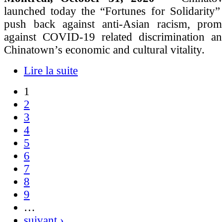
launched today the “Fortunes for Solidarity”
push back against anti-Asian racism, promo
against COVID-19 related discrimination a
Chinatown’s economic and cultural vitality.
Lire la suite
1
2
3
4
5
6
7
8
9
…
suivant ›