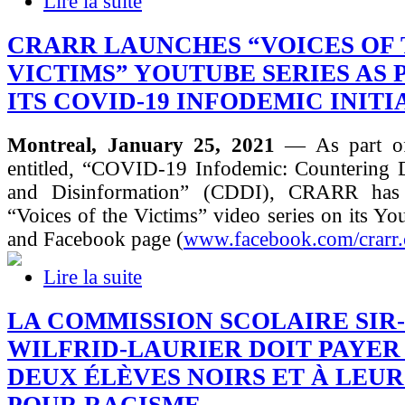
Lire la suite
CRARR LAUNCHES “VOICES OF
VICTIMS” YOUTUBE SERIES AS 
ITS COVID-19 INFODEMIC INITI
Montreal, January 25, 2021
— As part of 
entitled, “COVID-19 Infodemic: Countering D
and Disinformation” (CDDI), CRARR has 
“Voices of the Victims” video series on its Y
and Facebook page (
www.facebook.com/crarr.
Lire la suite
LA COMMISSION SCOLAIRE SIR-
WILFRID-LAURIER DOIT PAYER 3
DEUX ÉLÈVES NOIRS ET À LEU