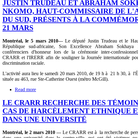
JUSTIN TRUDEAU ET ABRAHAM SOK
NKOMO, HAUT-COMMISSAIRE DE L'
DU SUD, PRÉSENTS À LA COMMÉMO
21 MARS
Montréal, le 5 mars 2010
--- Le député Justin Trudeau et le Ha
République sud-africaine, Son Excellence Abraham Sokhaya 
conférenciers d'honneur lors de la cérémonie inter-confessionnel
CRARR et l'IRERR afin de souligner la Journée internationale pour
discrimination raciale.
L'activité aura lieu le samedi 20 mars 2010, de 19 h à 21 h 30, à l'
située au 463, rue Ste-Catherine Ouest (métro McGill).
Read more
LE CRARR RECHERCHE DES TÉMOIN
CAS DE HARCÈLEMENT ETHNIQUE E
DANS UNE UNIVERSITÉ
Montréal, le 2 mars 2010
--- Le CRARR est à la recherche de perso
dans une université dans le centre-ville, qui ont été victimes o