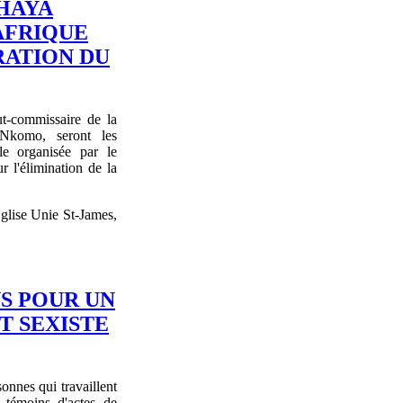
HAYA
AFRIQUE
RATION DU
ut-commissaire de la
Nkomo, seront les
le organisée par le
 l'élimination de la
Église Unie St-James,
S POUR UN
T SEXISTE
nnes qui travaillent
u témoins d'actes de