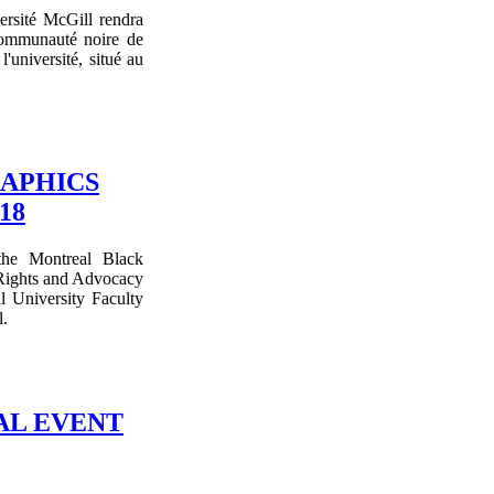
ersité McGill rendra
 communauté noire de
'université, situé au
APHICS
18
the Montreal Black
Rights and Advocacy
 University Faculty
l.
AL EVENT