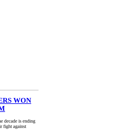
ERS WON
SM
he decade is ending
 fight against