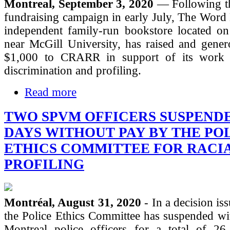
Montreal, September 3, 2020
— Following th
fundraising campaign in early July, The Word
independent family-run bookstore located on 
near McGill University, has raised and gener
$1,000 to CRARR in support of its work a
discrimination and profiling.
Read more
TWO SPVM OFFICERS SUSPENDE
DAYS WITHOUT PAY BY THE PO
ETHICS COMMITTEE FOR RACI
PROFILING
Montréal, August 31, 2020
- In a decision is
the Police Ethics Committee has suspended wi
Montreal police officers for a total of 2