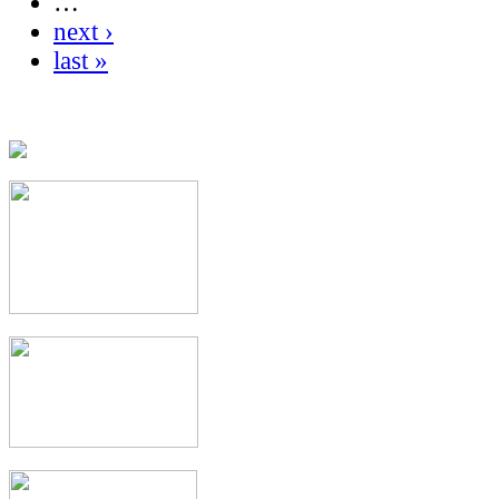
…
next ›
last »