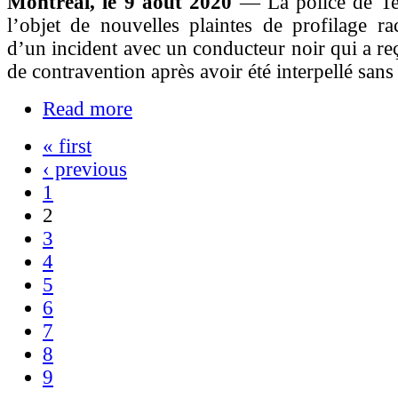
Montréal, le 9 août 2020
— La police de Te
l’objet de nouvelles plaintes de profilage rac
d’un incident avec un conducteur noir qui a reç
de contravention après avoir été interpellé sans
Read more
« first
‹ previous
1
2
3
4
5
6
7
8
9