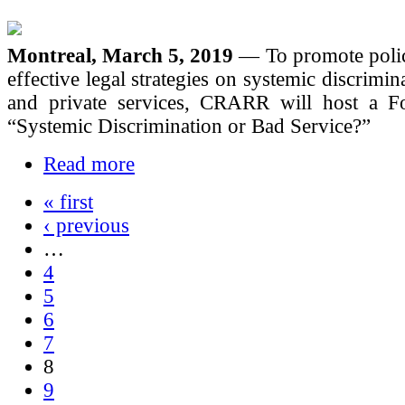
Montreal, March 5, 2019
— To promote poli
effective legal strategies on systemic discrimin
and private services, CRARR will host a Fo
“Systemic Discrimination or Bad Service?”
Read more
« first
‹ previous
…
4
5
6
7
8
9