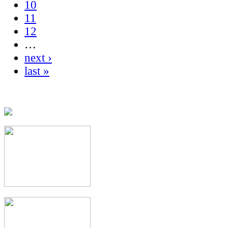
10
11
12
…
next ›
last »