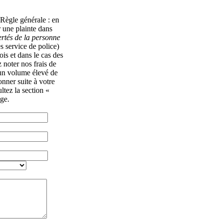
 Règle générale : en
r une plainte dans
ertés de la personne
s service de police)
ois et dans le cas des
z noter nos frais de
d'un volume élevé de
nner suite à votre
ltez la section «
ge.