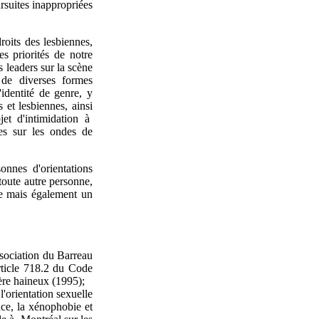
ursuites inappropriées
roits des lesbiennes,
s priorités de notre
leaders sur la scène
 de diverses formes
'identité de genre, y
 et lesbiennes, ainsi
et d'intimidation à
tes sur les ondes de
nnes d'orientations
toute autre personne,
le mais également un
ssociation du Barreau
article 718.2 du Code
ère haineux (1995);
'orientation sexuelle
nce, la xénophobie et