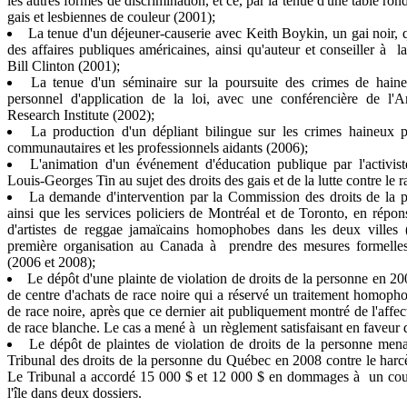
les autres formes de discrimination, et ce, par la tenue d'une table ro
gais et lesbiennes de couleur (2001);
La tenue d'un déjeuner-causerie avec Keith Boykin, un gai noir, 
des affaires publiques américaines, ainsi qu'auteur et conseiller à
Bill Clinton (2001);
La tenue d'un séminaire sur la poursuite des crimes de haine
personnel d'application de la loi, avec une conférencière de l'A
Research Institute (2002);
La production d'un dépliant bilingue sur les crimes haineux p
communautaires et les professionnels aidants (2006);
L'animation d'un événement d'éducation publique par l'activist
Louis-Georges Tin au sujet des droits des gais et de la lutte contre le 
La demande d'intervention par la Commission des droits de la
ainsi que les services policiers de Montréal et de Toronto, en répo
d'artistes de reggae jamaïcains homophobes dans les deux villes
première organisation au Canada à prendre des mesures formelles 
(2006 et 2008);
Le dépôt d'une plainte de violation de droits de la personne en 
de centre d'achats de race noire qui a réservé un traitement homo
de race noire, après que ce dernier ait publiquement montré de l'affe
de race blanche. Le cas a mené à un règlement satisfaisant en faveur 
Le dépôt de plaintes de violation de droits de la personne men
Tribunal des droits de la personne du Québec en 2008 contre le ha
Le Tribunal a accordé 15 000 $ et 12 000 $ en dommages à un coup
l'île dans deux dossiers.