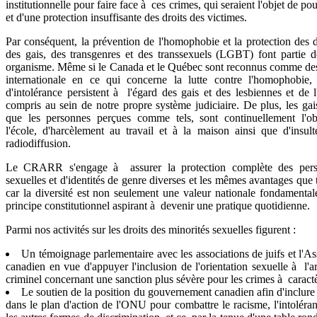
institutionnelle pour faire face à ces crimes, qui seraient l'objet de po
et d'une protection insuffisante des droits des victimes.
Par conséquent, la prévention de l'homophobie et la protection des d
des gais, des transgenres et des transsexuels (LGBT) font partie de
organisme. Même si le Canada et le Québec sont reconnus comme des 
internationale en ce qui concerne la lutte contre l'homophobie,
d'intolérance persistent à l'égard des gais et des lesbiennes et de l
compris au sein de notre propre système judiciaire. De plus, les gais
que les personnes perçues comme tels, sont continuellement l'obj
l'école, d'harcèlement au travail et à la maison ainsi que d'insul
radiodiffusion.
Le CRARR s'engage à assurer la protection complète des perso
sexuelles et d'identités de genre diverses et les mêmes avantages que 
car la diversité est non seulement une valeur nationale fondamenta
principe constitutionnel aspirant à devenir une pratique quotidienne.
Parmi nos activités sur les droits des minorités sexuelles figurent :
Un témoignage parlementaire avec les associations de juifs et l'A
canadien en vue d'appuyer l'inclusion de l'orientation sexuelle à l'
criminel concernant une sanction plus sévère pour les crimes à caract
Le soutien de la position du gouvernement canadien afin d'inclure l
dans le plan d'action de l'ONU pour combattre le racisme, l'intoléra