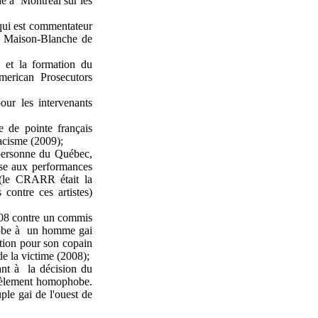
nde à Montréal sur les
qui est commentateur
 la Maison-Blanche de
 et la formation du
merican Prosecutors
our les intervenants
e de pointe français
racisme (2009);
 personne du Québec,
nse aux performances
 (le CRARR était la
contre ces artistes)
2008 contre un commis
phobe à un homme gai
ction pour son copain
de la victime (2008);
ant à la décision du
rcèlement homophobe.
le gai de l'ouest de