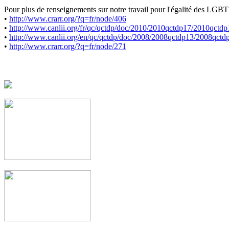
Pour plus de renseignements sur notre travail pour l'égalité des LGBT
•
http://www.crarr.org/?q=fr/node/406
•
http://www.canlii.org/fr/qc/qctdp/doc/2010/2010qctdp17/2010qctdp
•
http://www.canlii.org/en/qc/qctdp/doc/2008/2008qctdp13/2008qctd
•
http://www.crarr.org/?q=fr/node/271