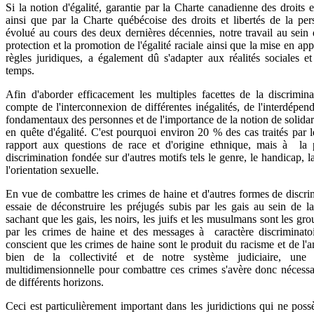
Si la notion d'égalité, garantie par la Charte canadienne des droits et
ainsi que par la Charte québécoise des droits et libertés de la per
évolué au cours des deux dernières décennies, notre travail au se
protection et la promotion de l'égalité raciale ainsi que la mise en ap
règles juridiques, a également dû s'adapter aux réalités sociales et
temps.
Afin d'aborder efficacement les multiples facettes de la discrimina
compte de l'interconnexion de différentes inégalités, de l'interdépend
fondamentaux des personnes et de l'importance de la notion de solidar
en quête d'égalité. C'est pourquoi environ 20 % des cas traités pa
rapport aux questions de race et d'origine ethnique, mais à la 
discrimination fondée sur d'autres motifs tels le genre, le handicap, l
l'orientation sexuelle.
En vue de combattre les crimes de haine et d'autres formes de disc
essaie de déconstruire les préjugés subis par les gais au sein de l
sachant que les gais, les noirs, les juifs et les musulmans sont les gro
par les crimes de haine et des messages à caractère discrimina
conscient que les crimes de haine sont le produit du racisme et de l'a
bien de la collectivité et de notre système judiciaire, une 
multidimensionnelle pour combattre ces crimes s'avère donc nécessai
de différents horizons.
Ceci est particulièrement important dans les juridictions qui ne poss