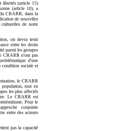
 libertés (article 15)
sonne (article 10), a
in du CRARR, dans la
plication de nouvelles
 culturelles de notre
tion, on devra tenir
ance entre les droits
ité parmi les groupes
r le CRARR n'ont pas
problématique d'une
a condition sociale et
rimination, le CRARR
a population, tout en
upes les plus affectés
toire. Le CRARR est
ntisémitisme. Pour le
approche conjointe
re entre des acteurs
èdent pas la capacité