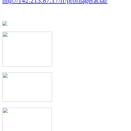
http://142.213.87.17/fr/profilageracial/