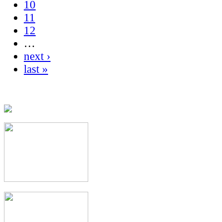
10
11
12
…
next ›
last »