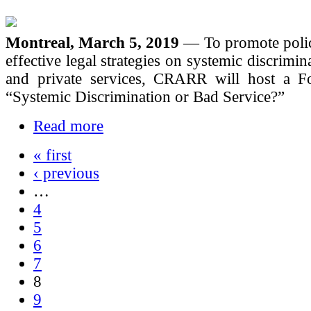
Montreal, March 5, 2019
— To promote poli
effective legal strategies on systemic discrimin
and private services, CRARR will host a Fo
“Systemic Discrimination or Bad Service?”
Read more
« first
‹ previous
…
4
5
6
7
8
9