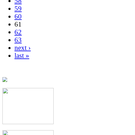
58
59
60
61
62
63
next ›
last »