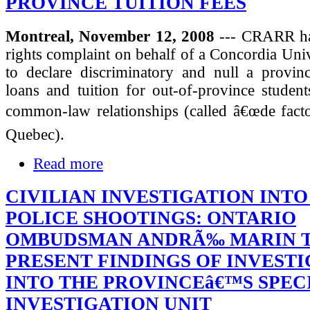
PROVINCE TUITION FEES
Montreal, November 12, 2008
--- CRARR has
rights complaint on behalf of a Concordia Univ
to declare discriminatory and null a provinc
loans and tuition for out-of-province studen
common-law relationships (called â€œde facto
Quebec).
Read more
CIVILIAN INVESTIGATION INTO
POLICE SHOOTINGS: ONTARIO
OMBUDSMAN ANDRÃ‰ MARIN 
PRESENT FINDINGS OF INVEST
INTO THE PROVINCEâ€™S SPEC
INVESTIGATION UNIT