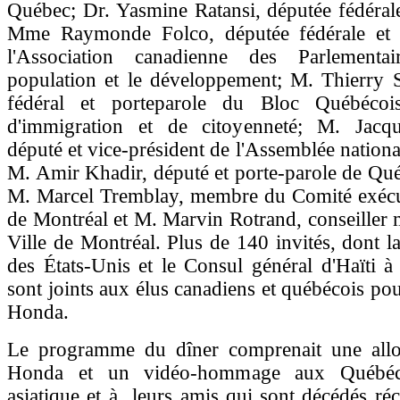
Québec; Dr. Yasmine Ratansi, députée fédérale
Mme Raymonde Folco, députée fédérale et 
l'Association canadienne des Parlementa
population et le développement; M. Thierry S
fédéral et porteparole du Bloc Québécoi
d'immigration et de citoyenneté; M. Jacq
député et vice-président de l'Assemblée nation
M. Amir Khadir, député et porte-parole de Qué
M. Marcel Tremblay, membre du Comité exécuti
de Montréal et M. Marvin Rotrand, conseiller 
Ville de Montréal. Plus de 140 invités, dont l
des États-Unis et le Consul général d'Haïti 
sont joints aux élus canadiens et québécois po
Honda.
Le programme du dîner comprenait une all
Honda et un vidéo-hommage aux Québéco
asiatique et à leurs amis qui sont décédés r