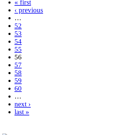
« first
‹ previous
…
52
53
54
55
56
57
58
59
60
…
next ›
last »