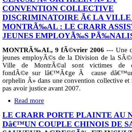
CONVENTION COLLECTIVE
DISCRIMINATOIRE Ã€ LA VILLE
MONTRÃ‰AL : LE CRARR ASSIS
JEUNES EMPLOYÃ‰S PÃ‰NALI
MONTRÃ‰AL, 9 fÃ©vrier 2006
--- Une q
jeunes employÃ©s de la Division de la SÃ©
Ville de MontrÃ©al sont victimes de di
fondÃ©e sur lâ€™Ã¢ge Ã cause dâ€™un
orphelin Â» dans une convention collective et 
pas avoir justice avant 2007.
Read more
LE CRARR PORTE PLAINTE AU
Dâ€™UN COUPLE CHINOIS DE SA