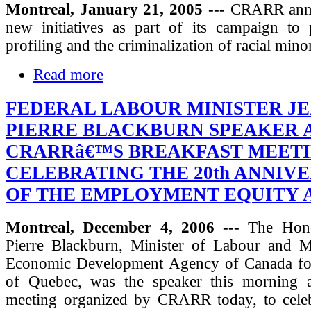
Montreal, January 21, 2005
--- CRARR ann
new initiatives as part of its campaign to p
profiling and the criminalization of racial mino
Read more
FEDERAL LABOUR MINISTER JE
PIERRE BLACKBURN SPEAKER 
CRARRâ€™S BREAKFAST MEET
CELEBRATING THE 20th ANNIV
OF THE EMPLOYMENT EQUITY 
Montreal, December 4, 2006
--- The Hono
Pierre Blackburn, Minister of Labour and Mi
Economic Development Agency of Canada fo
of Quebec, was the speaker this morning a
meeting organized by CRARR today, to celeb