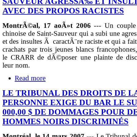
SAUVEUR AGRESSÃ‰ ET INSUL
AVEC DES PROPOS RACISTES
MontrÃ©al, 17 aoÃ»t 2006
--- Un couple
chinoise de Saint-Sauveur qui a subi une agre
et des insultes Ã caractÃ¨re raciste et qui a fa
crachats par trois jeunes blancs francophone
le CRARR de dÃ©poser une plainte de disc
leur nom.
Read more
LE TRIBUNAL DES DROITS DE L
PERSONNE EXIGE DU BAR LE SU
000,00 $ DE DOMMAGES POUR D
HOMMES NOIRS DISCRIMINÉS
Montréal, le 14 mars 2007
--- Le Tribunal de