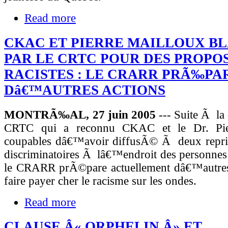
Read more
CKAC ET PIERRE MAILLOUX B
PAR LE CRTC POUR DES PROPO
RACISTES : LE CRARR PRÃ‰PA
Dâ€™AUTRES ACTIONS
MONTRÃ‰AL, 27 juin 2005
--- Suite Ã la
CRTC qui a reconnu CKAC et le Dr. Pie
coupables dâ€™avoir diffusÃ© Ã deux repri
discriminatoires Ã lâ€™endroit des personnes 
le CRARR prÃ©pare actuellement dâ€™autres
faire payer cher le racisme sur les ondes.
Read more
CLAUSE Â« ORPHELIN Â» ET