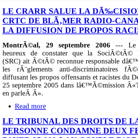
LE CRARR SALUE LA DÃ‰CISIO
CRTC DE BLÃ‚MER RADIO-CAN
LA DIFFUSION DE PROPOS RACI
MontrÃ©al, 29 septembre 2006
--- Le
heureux de constater que la SociÃ©tÃ© 
(SRC) ait Ã©tÃ© reconnue responsable dâ€
les rÃ¨glements anti-discriminatoires f
diffusant les propos offensants et racistes du 
25 septembre 2005 dans lâ€™Ã©mission Â«T
en parleÂ Â».
Read more
LE TRIBUNAL DES DROITS DE L
PERSONNE CONDAMNE DEUX F